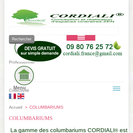
Vous êtes :
Professionnel
Menu
Collectivité
Accueil
>
COLUMBARIUMS
COLUMBARIUMS
La gamme des columbariums CORDIALI
 est t
®