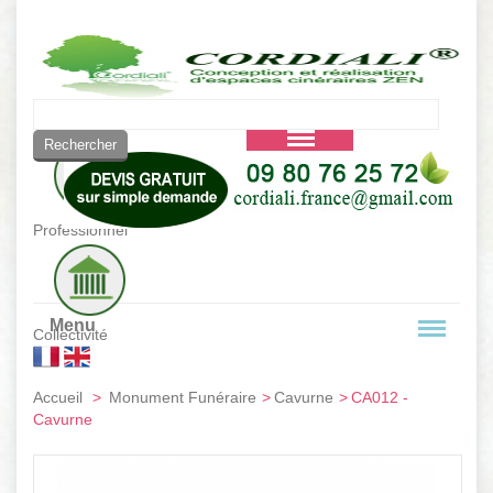
Vous êtes :
Professionnel
Menu
Collectivité
Accueil
>
Monument Funéraire
>
Cavurne
>
CA012 -
Cavurne